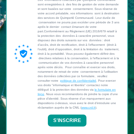
sont enregistrées à des fins de gestion de votre demande
et sont basées sur votre consentement. Sous réserve de
votre accord préalable, vos informations sont à destination
des services de Quimperlé Communauté. Leur durée de
conservation ne pourra pas excéder une période de 3 ans
après le dernier contact émanant de votre
part.Conformément au Règlement (UE) 2016/679 relatif à
la protection des données à caractère personnel, vous
disposez des droits suivants sur vos données : droit
d’accès, droit de rectification, droit à l’effacement (droit à
l’oubli), droit d’opposition, droit à la limitation du traitement,
droit à la portabilité. Vous pouvez également définir des
directives relatives à la conservation, à l'effacement et à la
communication de vos données à caractère personnel
après votre décès. Pour connaître et exercer vos droits,
notamment de retrait de votre consentement à l'utilisation
des données collectées par ce formulaire, veuillez
consulter notre
politique de confidentialité
. Pour exercer
vos droits "informatique et libertés" contactez notre
délégué à la protection des données via
le formulaire en
ligne
. Nous vous recommandons de joindre la copie d’une
pièce d’identité. Sous réserve d’un manquement aux
dispositions ci-dessus, vous avez le droit d’introduire une
réclamation auprès de la CNIL (
www.cnil.fr
).
S'INSCRIRE